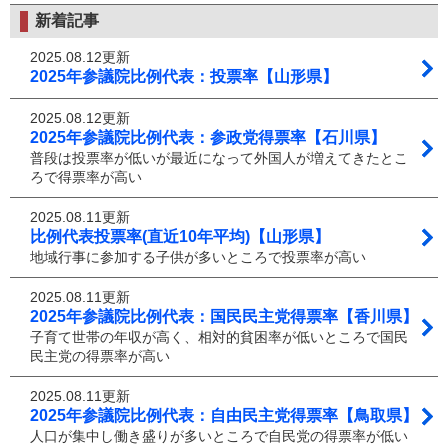
新着記事
2025.08.12更新
2025年参議院比例代表：投票率【山形県】
2025.08.12更新
2025年参議院比例代表：参政党得票率【石川県】
普段は投票率が低いが最近になって外国人が増えてきたとこ
ろで得票率が高い
2025.08.11更新
比例代表投票率(直近10年平均)【山形県】
地域行事に参加する子供が多いところで投票率が高い
2025.08.11更新
2025年参議院比例代表：国民民主党得票率【香川県】
子育て世帯の年収が高く、相対的貧困率が低いところで国民
民主党の得票率が高い
2025.08.11更新
2025年参議院比例代表：自由民主党得票率【鳥取県】
人口が集中し働き盛りが多いところで自民党の得票率が低い