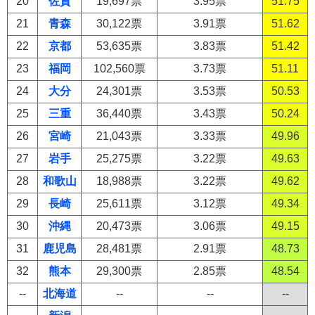
20
佐賀
19,697票
3.95票
51.75
21
青森
30,122票
3.91票
51.62
22
京都
53,635票
3.83票
51.42
23
福岡
102,560票
3.73票
51.11
24
大分
24,301票
3.53票
50.53
25
三重
36,440票
3.43票
50.24
26
宮崎
21,043票
3.33票
49.96
27
岩手
25,275票
3.22票
49.63
28
和歌山
18,988票
3.22票
49.62
29
長崎
25,611票
3.12票
49.34
30
沖縄
20,473票
3.06票
49.15
31
鹿児島
28,481票
2.91票
48.73
32
熊本
29,300票
2.85票
48.54
--
北海道
--
--
--