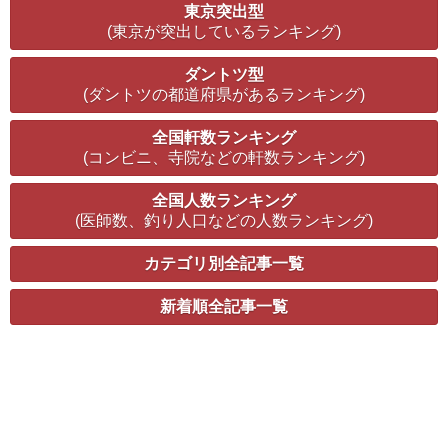
東京突出型
(東京が突出しているランキング)
ダントツ型
(ダントツの都道府県があるランキング)
全国軒数ランキング
(コンビニ、寺院などの軒数ランキング)
全国人数ランキング
(医師数、釣り人口などの人数ランキング)
カテゴリ別全記事一覧
新着順全記事一覧