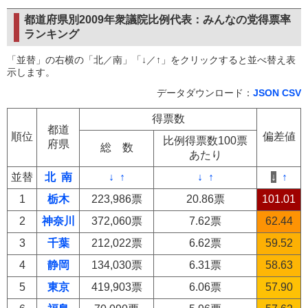
都道府県別2009年衆議院比例代表：みんなの党得票率
ランキング
「並替」の右横の「北／南」「↓／↑」をクリックすると並べ替え表
示します。
データダウンロード：
JSON
CSV
得票数
都道
順位
偏差値
比例得票数100票
府県
総 数
あたり
並替
北
南
↓
↑
↓
↑
↓
↑
1
栃木
223,986票
20.86票
101.01
2
神奈川
372,060票
7.62票
62.44
3
千葉
212,022票
6.62票
59.52
4
静岡
134,030票
6.31票
58.63
5
東京
419,903票
6.06票
57.90