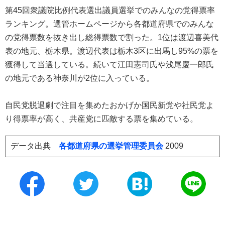
第45回衆議院比例代表選出議員選挙でのみんなの党得票率
ランキング。選管ホームページから各都道府県でのみんな
の党得票数を抜き出し総得票数で割った。1位は渡辺喜美代
表の地元、栃木県。渡辺代表は栃木3区に出馬し95%の票を
獲得して当選している。続いて江田憲司氏や浅尾慶一郎氏
の地元である神奈川が2位に入っている。
自民党脱退劇で注目を集めたおかげか国民新党や社民党よ
り得票率が高く、共産党に匹敵する票を集めている。
データ出典
各都道府県の選挙管理委員会
2009