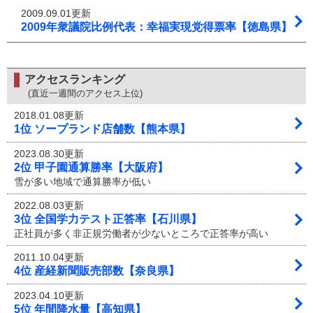
2009.09.01更新
2009年衆議院比例代表：幸福実現党得票率【徳島県】
アクセスランキング
(直近一週間のアクセス上位)
2018.01.08更新
1位 ソープランド店舗数【熊本県】
2023.08.30更新
2位 甲子園通算勝率【大阪府】
雪が多い地域で通算勝率が低い
2022.08.03更新
3位 全国学力テスト正答率【石川県】
正社員が多く非正規労働者が少ないところで正答率が高い
2011.10.04更新
4位 産経新聞販売部数【奈良県】
2023.04.10更新
5位 年間降水量【高知県】