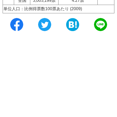
全国
3,005,199票
4.27票
単位人口：比例得票数100票あたり (2009)