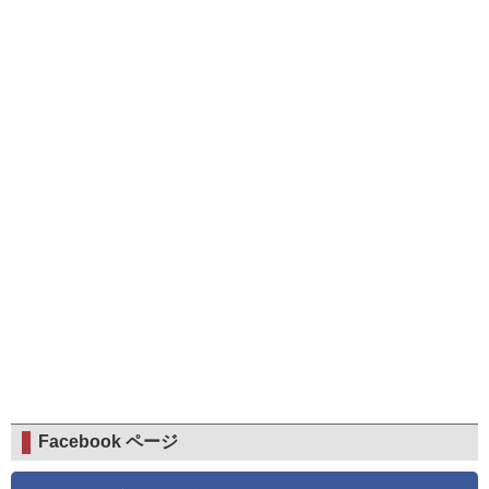
Facebook ページ