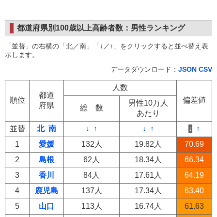
都道府県別100歳以上高齢者数：男性ランキング
「並替」の右横の「北／南」「↓／↑」をクリックすると並べ替え表
示します。
データダウンロード：
JSON
CSV
人数
都道
順位
偏差値
男性10万人
府県
総 数
あたり
並替
北
南
↓
↑
↓
↑
↓
↑
1
愛媛
132人
19.82人
70.69
2
島根
62人
18.34人
66.34
3
香川
84人
17.61人
64.19
4
鹿児島
137人
17.34人
63.40
5
山口
113人
16.74人
61.63