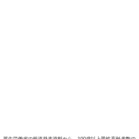
厚生労働省の報道発表資料から、100歳以上男性高齢者数の