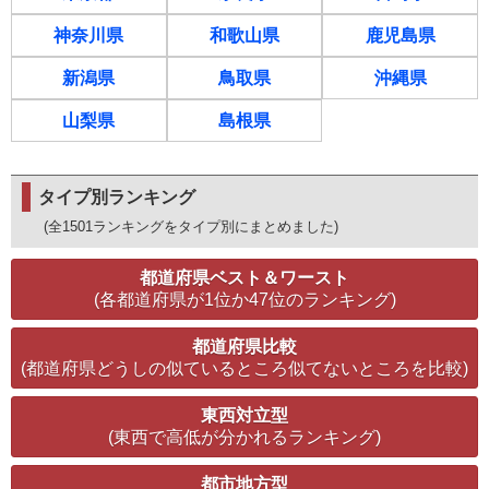
神奈川県
和歌山県
鹿児島県
新潟県
鳥取県
沖縄県
山梨県
島根県
タイプ別ランキング
(全1501ランキングをタイプ別にまとめました)
都道府県ベスト＆ワースト
(各都道府県が1位か47位のランキング)
都道府県比較
(都道府県どうしの似ているところ似てないところを比較)
東西対立型
(東西で高低が分かれるランキング)
都市地方型