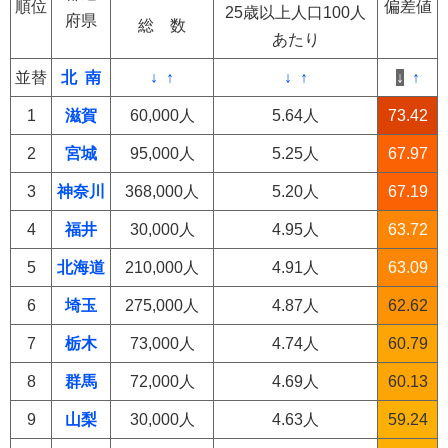
順位
偏差値
25歳以上人口100人
府県
総 数
あたり
並替
北
南
↓
↑
↓
↑
↓
↑
1
滋賀
60,000人
5.64人
73.42
2
宮城
95,000人
5.25人
67.97
3
神奈川
368,000人
5.20人
67.19
4
福井
30,000人
4.95人
63.72
5
北海道
210,000人
4.91人
63.09
6
埼玉
275,000人
4.87人
62.62
7
栃木
73,000人
4.74人
60.79
8
群馬
72,000人
4.69人
60.13
9
山梨
30,000人
4.63人
59.24