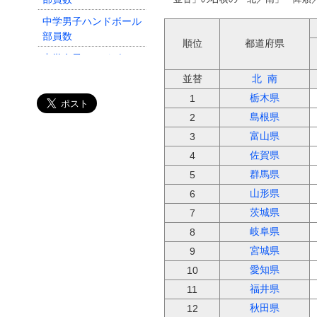
中学男子ハンドボール
部員数
順位
都道府県
中学女子ハンドボール
部員数
並替
北
南
高校女子柔道部員数
栃木県
1
高校男子柔道部員数
島根県
2
富山県
中学女子柔道部員数
3
佐賀県
4
中学男子柔道部員数
群馬県
5
高校男子水泳部員数
山形県
6
高校女子水泳部員数
茨城県
7
中学男子水泳部員数
岐阜県
8
宮城県
9
愛知県
10
福井県
11
秋田県
12