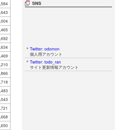
SNS
,584
,643
,004
,465
,692
,634
Twitter: odomon
個人用アカウント
,469
Twitter: todo_ran
,210
サイト更新情報アカウント
,866
,718
,483
,043
,721
,668
,650