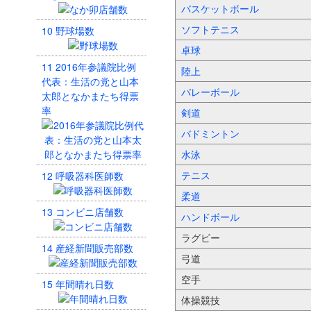
バスケットボール
ソフトテニス
10
野球場数
卓球
11
2016年参議院比例
陸上
代表：生活の党と山本
バレーボール
太郎となかまたち得票
率
剣道
バドミントン
水泳
テニス
12
呼吸器科医師数
柔道
13
コンビニ店舗数
ハンドボール
ラグビー
14
産経新聞販売部数
弓道
空手
15
年間晴れ日数
体操競技