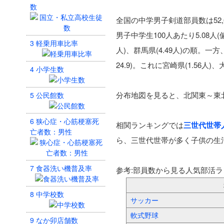
数
全国の中学男子剣道部員数は52,
男子中学生100人あたり5.08人(偏
3
軽乗用車比率
人)、群馬県(4.49人)の順。
24.9)。これに宮崎県(1.56人)、
4
小学生数
分布地図を見ると、北関東～東
5
公民館数
6
狭心症・心筋梗塞死
相関ランキングでは
三世代世帯
亡者数：男性
ら、三世代世帯が多く子供の生
7
食器洗い機普及率
参考:部員数から見る人気部活ラ
8
中学校数
サッカー
軟式野球
9
なか卯店舗数