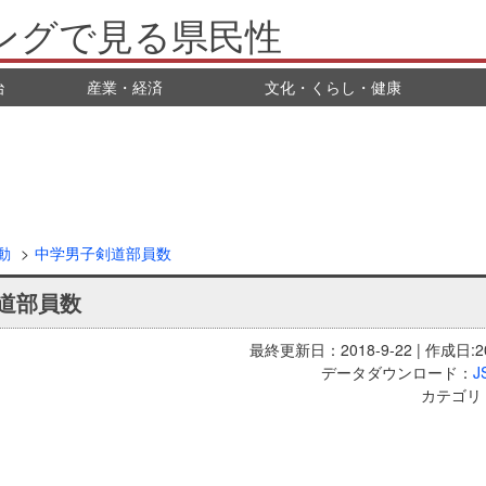
ングで見る県民性
治
産業・経済
文化・くらし・健康
動
中学男子剣道部員数
道部員数
最終更新日：2018-9-22 | 作成日:20
データダウンロード：
J
カテゴリ