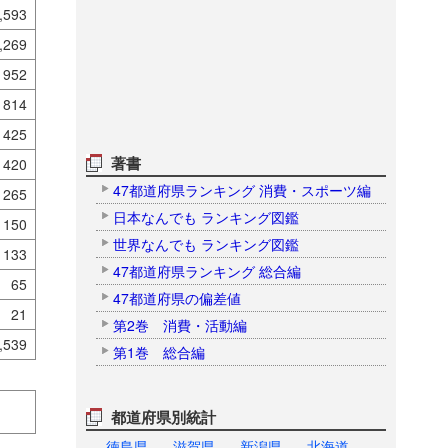
,593
,269
952
814
425
著書
420
47都道府県ランキング 消費・スポーツ編
265
日本なんでも ランキング図鑑
150
世界なんでも ランキング図鑑
133
47都道府県ランキング 総合編
65
47都道府県の偏差値
21
第2巻 消費・活動編
,539
第1巻 総合編
都道府県別統計
徳島県
滋賀県
新潟県
北海道