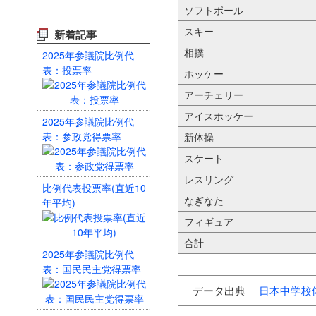
ソフトボール
スキー
新着記事
相撲
2025年参議院比例代
表：投票率
ホッケー
アーチェリー
アイスホッケー
2025年参議院比例代
表：参政党得票率
新体操
スケート
レスリング
比例代表投票率(直近10
なぎなた
年平均)
フィギュア
合計
2025年参議院比例代
表：国民民主党得票率
データ出典
日本中学校