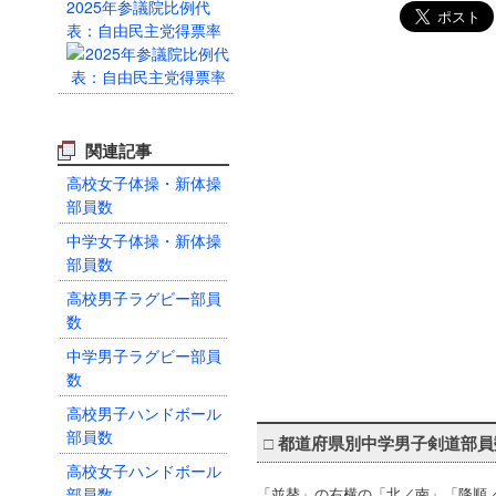
2025年参議院比例代
表：自由民主党得票率
関連記事
高校女子体操・新体操
部員数
中学女子体操・新体操
部員数
高校男子ラグビー部員
数
中学男子ラグビー部員
数
高校男子ハンドボール
部員数
□
都道府県別中学男子剣道部員
高校女子ハンドボール
部員数
「並替」の右横の「北／南」「降順