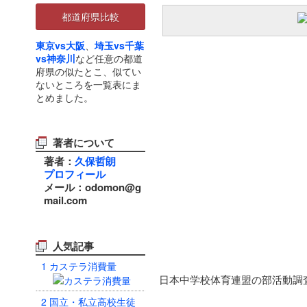
都道府県比較
東京vs大阪
、
埼玉vs千葉
vs神奈川
など任意の都道
府県の似たとこ、似てい
ないところを一覧表にま
とめました。
著者について
著者：
久保哲朗
プロフィール
メール：odomon@g
mail.com
人気記事
1
カステラ消費量
日本中学校体育連盟の部活動調
2
国立・私立高校生徒