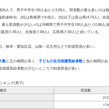
634人で、男子中学生100人あたり3.09人。部員数が最も多いのは
差値68.6)。2位は島根県で4.82人。3位以下は富山県(4.73人)、佐賀県
一方、最も部員数が少ないのは沖縄県で男子中学生100人あたり0.86人(
大阪府(1.65人)、北海道(1.69人)、広島県(1.93人)と続いている。
北、岐阜・愛知近辺、山陰～北九州などで剣道部員が多い。
人数
と正の相関が高く、
子どもの生活保護受給者数
と負の相関があ
活保護受給者数が少ないところで剣道部員が多い。
ンキング(男子)
種目
部員数
212
174