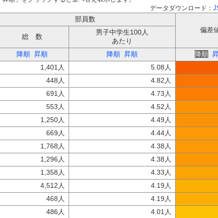
データダウンロード：
J
部員数
偏差
男子中学生100人
総 数
あたり
降順
昇順
降順
昇順
降順
1,401人
5.08人
448人
4.82人
691人
4.73人
553人
4.52人
1,250人
4.49人
669人
4.44人
1,768人
4.38人
1,296人
4.38人
1,358人
4.33人
4,512人
4.19人
468人
4.19人
486人
4.01人