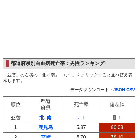
都道府県別白血病死亡率：男性ランキング
「並替」の右横の「北／南」「↓／↑」をクリックすると並べ替え表
示します。
データダウンロード：
JSON
CSV
都道
順位
死亡率
偏差値
府県
並替
北
南
↓
↑
↓
↑
1
鹿児島
5.87
80.08
2
宮崎
5.70
78.10