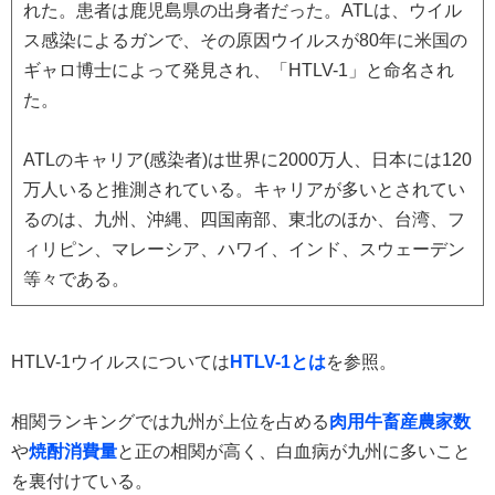
れた。患者は鹿児島県の出身者だった。ATLは、ウイル
ス感染によるガンで、その原因ウイルスが80年に米国の
ギャロ博士によって発見され、「HTLV-1」と命名され
た。
ATLのキャリア(感染者)は世界に2000万人、日本には120
万人いると推測されている。キャリアが多いとされてい
るのは、九州、沖縄、四国南部、東北のほか、台湾、フ
ィリピン、マレーシア、ハワイ、インド、スウェーデン
等々である。
HTLV-1ウイルスについては
HTLV-1とは
を参照。
相関ランキングでは九州が上位を占める
肉用牛畜産農家数
や
焼酎消費量
と正の相関が高く、白血病が九州に多いこと
を裏付けている。