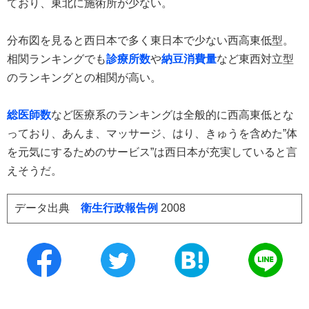
ており、東北に施術所が少ない。
分布図を見ると西日本で多く東日本で少ない西高東低型。
相関ランキングでも
診療所数
や
納豆消費量
など東西対立型
のランキングとの相関が高い。
総医師数
など医療系のランキングは全般的に西高東低とな
っており、あんま、マッサージ、はり、きゅうを含めた”体
を元気にするためのサービス”は西日本が充実していると言
えそうだ。
データ出典
衛生行政報告例
2008