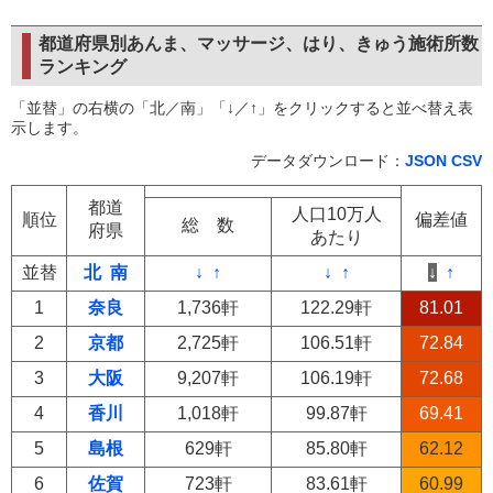
都道府県別あんま、マッサージ、はり、きゅう施術所数
ランキング
「並替」の右横の「北／南」「↓／↑」をクリックすると並べ替え表
示します。
データダウンロード：
JSON
CSV
都道
人口10万人
順位
偏差値
総 数
府県
あたり
並替
北
南
↓
↑
↓
↑
↓
↑
1
奈良
1,736軒
122.29軒
81.01
2
京都
2,725軒
106.51軒
72.84
3
大阪
9,207軒
106.19軒
72.68
4
香川
1,018軒
99.87軒
69.41
5
島根
629軒
85.80軒
62.12
6
佐賀
723軒
83.61軒
60.99