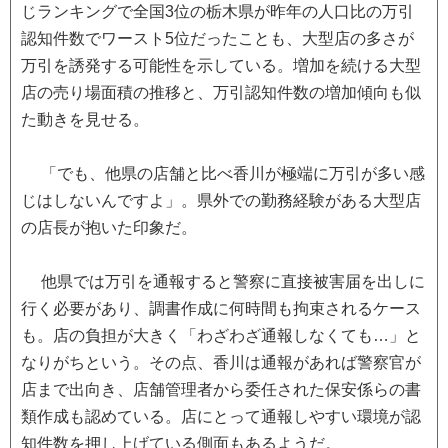
じランキングで全国3位の栃木県が昨年の人口比の万引
認知件数でワースト5位だったことも、大型店の多さが
万引を誘発する可能性を示している。増加を続ける大型
店の売り場面積の推移と、万引認知件数の増加傾向も似
た動きを見せる。
「でも、他県の店舗と比べ香川が極端に万引が多い感
じはしないんですよ」。県外での勤務経験がある大型店
の店長が抱いた印象だ。
他県では万引を通報すると警察に直接被害届を出しに
行く必要があり、調書作成に何時間も拘束されるケース
も。店の負担が大きく「わざわざ通報しなくても…」と
なりがちという。その点、香川は通報があれば警察官が
店まで出向き、店舗管理者から委任された保安係らの書
類作成も認めている。店にとって通報しやすい環境が認
知件数を押し上げている側面もあるようだ。