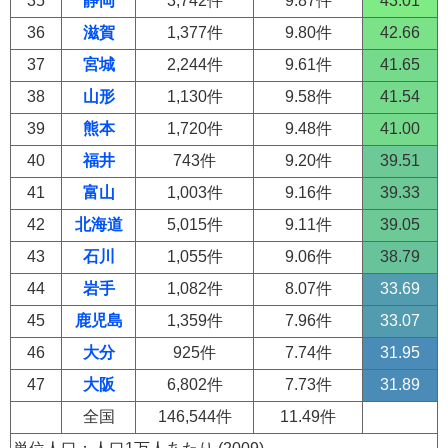
35
静岡
3,742件
9.87件
43.01
36
滋賀
1,377件
9.80件
42.66
37
宮城
2,244件
9.61件
41.65
38
山形
1,130件
9.58件
41.54
39
熊本
1,720件
9.48件
41.00
40
福井
743件
9.20件
39.51
41
富山
1,003件
9.16件
39.33
42
北海道
5,015件
9.11件
39.05
43
石川
1,055件
9.06件
38.79
44
岩手
1,082件
8.07件
33.69
45
鹿児島
1,359件
7.96件
33.07
46
大分
925件
7.74件
31.95
47
大阪
6,802件
7.73件
31.89
全国
146,544件
11.49件