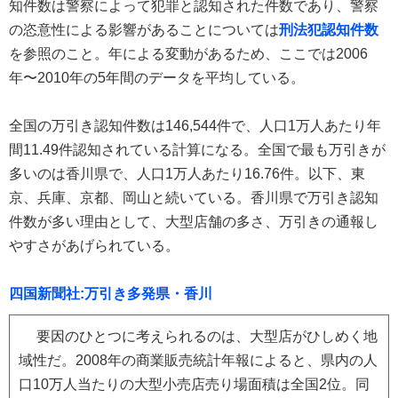
知件数は警察によって犯罪と認知された件数であり、警察
の恣意性による影響があることについては
刑法犯認知件数
を参照のこと。年による変動があるため、ここでは2006
年〜2010年の5年間のデータを平均している。
全国の万引き認知件数は146,544件で、人口1万人あたり年
間11.49件認知されている計算になる。全国で最も万引きが
多いのは香川県で、人口1万人あたり16.76件。以下、東
京、兵庫、京都、岡山と続いている。香川県で万引き認知
件数が多い理由として、大型店舗の多さ、万引きの通報し
やすさがあげられている。
四国新聞社:万引き多発県・香川
要因のひとつに考えられるのは、大型店がひしめく地
域性だ。2008年の商業販売統計年報によると、県内の人
口10万人当たりの大型小売店売り場面積は全国2位。同