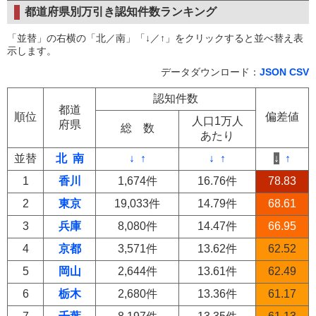
都道府県別万引き認知件数ランキング
「並替」の右横の「北／南」「↓／↑」をクリックすると並べ替え表
示します。
データダウンロード：
JSON
CSV
認知件数
都道
順位
偏差値
人口1万人
府県
総 数
あたり
並替
北
南
↓
↑
↓
↑
↓
↑
1
香川
1,674件
16.76件
78.83
2
東京
19,033件
14.79件
68.61
3
兵庫
8,080件
14.47件
66.95
4
京都
3,571件
13.62件
62.52
5
岡山
2,644件
13.61件
62.49
6
栃木
2,680件
13.36件
61.17