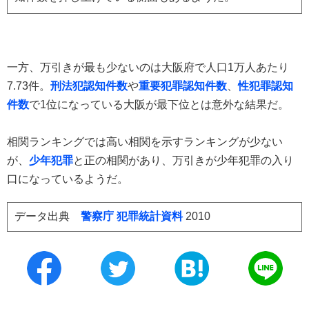
一方、万引きが最も少ないのは大阪府で人口1万人あたり
7.73件。
刑法犯認知件数
や
重要犯罪認知件数
、
性犯罪認知
件数
で1位になっている大阪が最下位とは意外な結果だ。
相関ランキングでは高い相関を示すランキングが少ない
が、
少年犯罪
と正の相関があり、万引きが少年犯罪の入り
口になっているようだ。
データ出典
警察庁 犯罪統計資料
2010