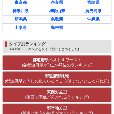
東京都
奈良県
宮崎県
神奈川県
和歌山県
鹿児島県
新潟県
鳥取県
沖縄県
山梨県
島根県
タイプ別ランキング
(全1501ランキングをタイプ別にまとめました)
都道府県ベスト＆ワースト
(各都道府県が1位か47位のランキング)
都道府県比較
(都道府県どうしの似ているところ似てないところを比較)
東西対立型
(東西で高低が分かれるランキング)
都市地方型
(都市と地方の格差が大きいランキング)