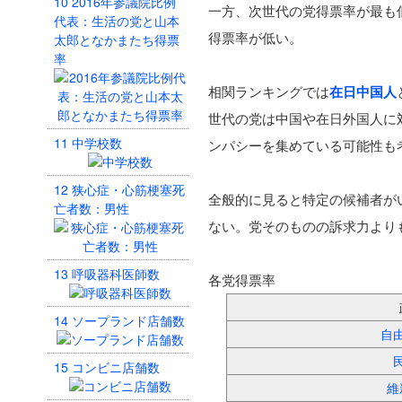
10
2016年参議院比例
一方、次世代の党得票率が最も低
代表：生活の党と山本
得票率が低い。
太郎となかまたち得票
率
相関ランキングでは
在日中国人
世代の党は中国や在日外国人に
11
中学校数
ンパシーを集めている可能性も
12
狭心症・心筋梗塞死
全般的に見ると特定の候補者が
亡者数：男性
ない。党そのものの訴求力より
13
呼吸器科医師数
各党得票率
14
ソープランド店舗数
自
15
コンビニ店舗数
維