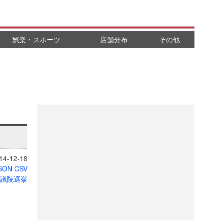
娯楽・スポーツ
店舗分布
その他
4-12-18
SON
CSV
衆議院選挙