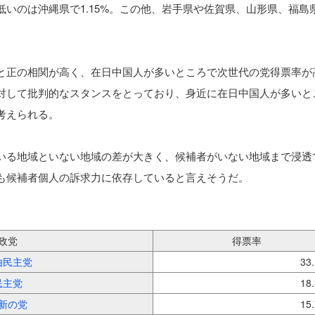
いのは沖縄県で1.15%。この他、岩手県や佐賀県、山形県、福島
と正の相関が高く、在日中国人が多いところで次世代の党得票率が
対して批判的なスタンスをとっており、身近に在日中国人が多いと
考えられる。
いる地域といない地域の差が大きく、候補者がいない地域まで浸透
も候補者個人の訴求力に依存していると言えそうだ。
政党
得票率
由民主党
33
民主党
18
新の党
15