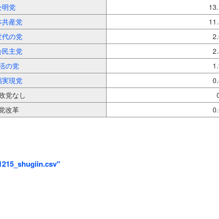
公明党
13
本共産党
11
世代の党
2
会民主党
2
活の党
1
福実現党
0
政党なし
党改革
0
1215_shugiin.csv"