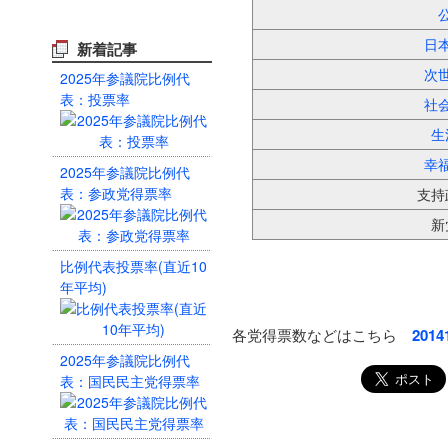
日
新着記事
次
2025年参議院比例代
表：投票率
社
生
幸
2025年参議院比例代
表：参政党得票率
支持
新
比例代表投票率(直近10
年平均)
各党得票数などはこちら
2014
2025年参議院比例代
表：国民民主党得票率