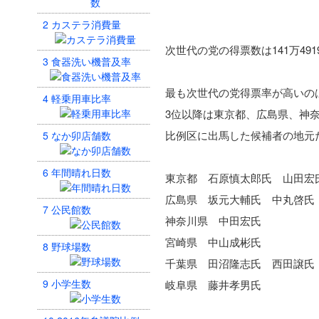
2
カステラ消費量
次世代の党の得票数は141万491
3
食器洗い機普及率
最も次世代の党得票率が高いのは
4
軽乗用車比率
3位以降は東京都、広島県、神
比例区に出馬した候補者の地元
5
なか卯店舗数
6
年間晴れ日数
東京都 石原慎太郎氏 山田宏
広島県 坂元大輔氏 中丸啓氏
7
公民館数
神奈川県 中田宏氏
宮崎県 中山成彬氏
8
野球場数
千葉県 田沼隆志氏 西田譲氏
9
小学生数
岐阜県 藤井孝男氏