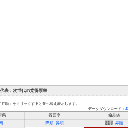
例代表：次世代の党得票率
／昇順」をクリックすると並べ替え表示します。
データダウンロード：
J
府県
得票率
偏差値
南
降順
昇順
降順
昇順