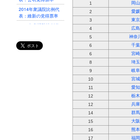
岡山
1
2014年衆議院比例代
愛媛
2
表：維新の党得票率
東京
3
2014年衆議院比例代
広島
4
表：民主党得票率
神奈
5
2014年衆議院比例代
千葉
6
表：自由民主党得票率
宮崎
6
2014年衆議院比例代
埼玉
8
表：投票率
岐阜
9
宮城
10
愛知
11
栃木
12
兵庫
12
群馬
14
大阪
15
熊本
16
福岡
17