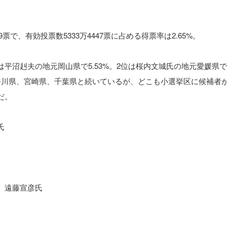
9票で、有効投票数5333万4447票に占める得票率は2.65%。
平沼赳夫の地元岡山県で5.53%。2位は桜内文城氏の地元愛媛県で4
奈川県、宮崎県、千葉県と続いているが、どこも小選挙区に候補者
だ。
氏
 遠藤宣彦氏