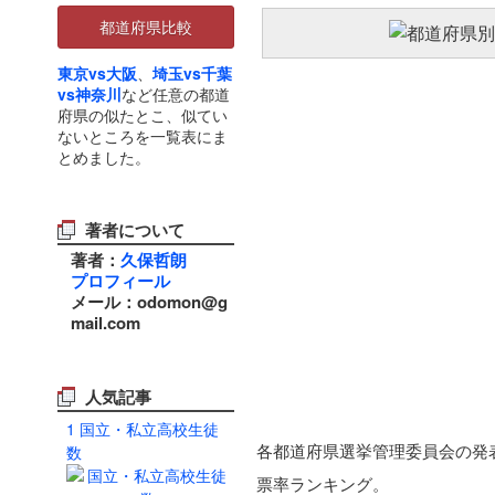
都道府県比較
東京vs大阪
、
埼玉vs千葉
vs神奈川
など任意の都道
府県の似たとこ、似てい
ないところを一覧表にま
とめました。
著者について
著者：
久保哲朗
プロフィール
メール：odomon@g
mail.com
人気記事
1
国立・私立高校生徒
各都道府県選挙管理委員会の発表
数
票率ランキング。