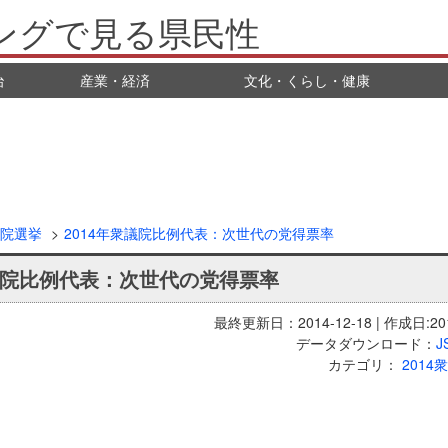
ングで見る県民性
治
産業・経済
文化・くらし・健康
議院選挙
2014年衆議院比例代表：次世代の党得票率
議院比例代表：次世代の党得票率
最終更新日：2014-12-18 | 作成日:201
データダウンロード：
J
カテゴリ：
2014