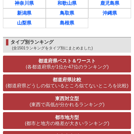
神奈川県
和歌山県
鹿児島県
新潟県
鳥取県
沖縄県
山梨県
島根県
タイプ別ランキング
(全1501ランキングをタイプ別にまとめました)
都道府県ベスト＆ワースト
(各都道府県が1位か47位のランキング)
都道府県比較
(都道府県どうしの似ているところ似てないところを比較)
東西対立型
(東西で高低が分かれるランキング)
都市地方型
(都市と地方の格差が大きいランキング)