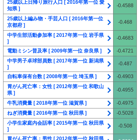
25歳以上日帰り旅行人口 [ 2016年第一位 愛
-0.4588
知県 ]
25歳以上編み物・手芸人口 [ 2016年第一位
-0.468
京都府 ]
中学生部活動参加率 [ 2017年第一位 岩手県
-0.4683
]
電動ミシン普及率 [ 2009年第一位 奈良県 ]
-0.4721
中学男子卓球部員数 [ 2017年第一位 新潟県
-0.487
]
自転車保有台数 [ 2008年第一位 埼玉県 ]
-0.4903
胃がん死亡率：女性 [ 2012年第一位 和歌山
-0.4955
県 ]
牛乳消費量 [ 2018年第一位 滋賀県 ]
-0.4975
ねぎ消費量 [ 2016年第一位 秋田県 ]
-0.5028
小学生家庭内会話率 [ 2015年第一位 秋田県
-0.508
]
胃がん死亡率：男性 [ 2012年第一位 秋田県