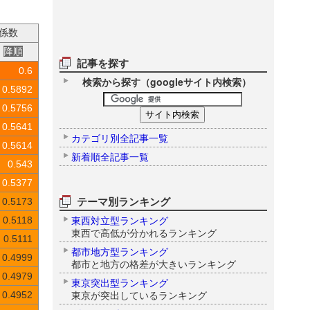
係数
降順
記事を探す
0.6
検索から探す（googleサイト内検索）
0.5892
0.5756
0.5641
カテゴリ別全記事一覧
0.5614
新着順全記事一覧
0.543
0.5377
テーマ別ランキング
0.5173
東西対立型ランキング
0.5118
東西で高低が分かれるランキング
0.5111
都市地方型ランキング
0.4999
都市と地方の格差が大きいランキング
0.4979
東京突出型ランキング
東京が突出しているランキング
0.4952