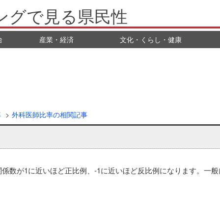
ングで見る県民性
治
産業・経済
文化・くらし・健康
率
外科医師比率の相関記事
数が1に近いほど正比例、-1に近いほど反比例になります。一般に