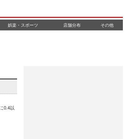
娯楽・スポーツ
店舗分布
その他
0.4以