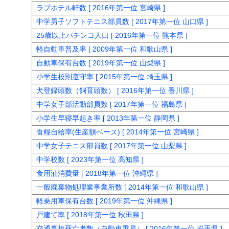
ラブホテル軒数 [ 2016年第一位 宮崎県 ]
中学男子ソフトテニス部員数 [ 2017年第一位 山口県 ]
25歳以上パチンコ人口 [ 2016年第一位 熊本県 ]
軽自動車普及率 [ 2009年第一位 和歌山県 ]
自動車保有台数 [ 2019年第一位 山梨県 ]
小学生校則遵守率 [ 2015年第一位 埼玉県 ]
犬登録頭数（飼育頭数） [ 2016年第一位 香川県 ]
中学女子部活動部員数 [ 2017年第一位 福島県 ]
小学生早寝早起き率 [ 2013年第一位 静岡県 ]
食糧自給率(生産額ベース) [ 2014年第一位 宮崎県 ]
中学女子テニス部員数 [ 2017年第一位 山梨県 ]
中学校数 [ 2023年第一位 高知県 ]
食用油消費量 [ 2018年第一位 沖縄県 ]
一般廃棄物処理業事業所数 [ 2014年第一位 和歌山県 ]
軽乗用車保有台数 [ 2019年第一位 沖縄県 ]
戸建て率 [ 2018年第一位 秋田県 ]
交通事故死亡者数（自動車乗員） [ 2016年第一位 岩手県 ]