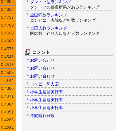
ダントツ型ランキング
0.4908
ダントツの都道府県があるランキング
0.4838
全国軒数ランキング
0.4737
コンビニ、寺院など軒数ランキング
0.4709
全国人数ランキング
医師数、釣り人口など人数ランキング
0.4699
0.4688
0.4571
コメント
0.4545
お問い合わせ
0.4515
お問い合わせ
0.4505
お問い合わせ
0.44
コンビニ勢力図
0.4386
小学生宿題実行率
0.4371
小学生宿題実行率
0.4364
小学生宿題実行率
0.4351
年間晴れ日数
0.4286
0.4284