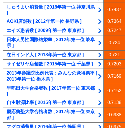
しゅうまい消費量 [ 2018年第一位 神奈川県
0.7437
]
AOKI店舗数 [ 2012年第一位 長野県 ]
0.7364
エイズ患者数 [ 2009年第一位 東京都 ]
0.7247
日本人男性国際結婚率 [ 2012年第一位 岐阜
0.724
県 ]
在日インド人 [ 2018年第一位 東京都 ]
0.721
サイゼリヤ店舗数 [ 2015年第一位 千葉県 ]
0.7203
2013年参議院比例代表：みんなの党得票率 [
0.7169
2013年第一位 栃木県 ]
早稲田大学合格者数 [ 2017年第一位 東京都
0.7152
]
自主財源比率 [ 2015年第一位 東京都 ]
0.7138
慶応義塾大学合格者数 [ 2017年第一位 東京
0.6988
都 ]
マグロ消費量 [ 2016年第一位 静岡県 ]
0.6975