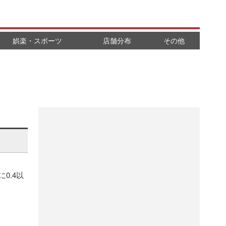
娯楽・スポーツ
店舗分布
その他
0.4以