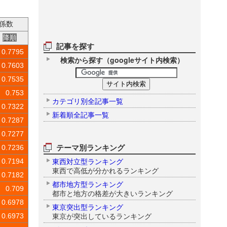
係数
降順
記事を探す
0.7795
検索から探す（googleサイト内検索）
0.7603
0.7535
0.753
カテゴリ別全記事一覧
0.7322
新着順全記事一覧
0.7287
0.7277
テーマ別ランキング
0.7236
東西対立型ランキング
0.7194
東西で高低が分かれるランキング
0.7182
都市地方型ランキング
0.709
都市と地方の格差が大きいランキング
0.6978
東京突出型ランキング
東京が突出しているランキング
0.6973