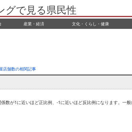
ングで見る県民性
治
産業・経済
文化・くらし・健康
屋店舗数の相関記事
数が1に近いほど正比例、-1に近いほど反比例になります。一般に