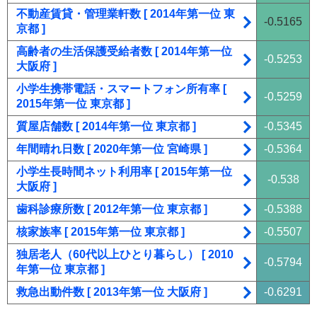
不動産賃貸・管理業軒数 [ 2014年第一位 東
-0.5165
京都 ]
高齢者の生活保護受給者数 [ 2014年第一位
-0.5253
大阪府 ]
小学生携帯電話・スマートフォン所有率 [
-0.5259
2015年第一位 東京都 ]
質屋店舗数 [ 2014年第一位 東京都 ]
-0.5345
年間晴れ日数 [ 2020年第一位 宮崎県 ]
-0.5364
小学生長時間ネット利用率 [ 2015年第一位
-0.538
大阪府 ]
歯科診療所数 [ 2012年第一位 東京都 ]
-0.5388
核家族率 [ 2015年第一位 東京都 ]
-0.5507
独居老人（60代以上ひとり暮らし） [ 2010
-0.5794
年第一位 東京都 ]
救急出動件数 [ 2013年第一位 大阪府 ]
-0.6291