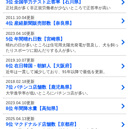
3位 全国学力テスト正答率【石川県】
正社員が多く非正規労働者が少ないところで正答率が高い
2011.10.04更新
4位 産経新聞販売部数【奈良県】
2023.04.10更新
5位 年間晴れ日数【宮崎県】
晴れの日が多いところは住宅用太陽光発電が普及し、犬を飼っ
たりスポーツに励んだりする人が多い。
2019.10.07更新
6位 在日韓国・朝鮮人【大阪府】
近年は一貫して減少しており、91年以降で最低を更新。
2018.02.18更新
7位 パチンコ店舗数【鹿児島県】
大学進学率が低いところにパチンコ店が多い。
2023.04.10更新
8位 年間降水量【高知県】
2025.04.13更新
9位 マクドナルド店舗数【京都府】