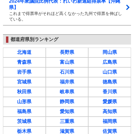
2024年衆議院比例代表：れいわ新選組得票率【沖縄
県】
これまで得票率がそれほど高くなかった九州で得票を伸ばし
ている。
都道府県別ランキング
北海道
長野県
岡山県
青森県
富山県
広島県
岩手県
石川県
山口県
宮城県
福井県
徳島県
秋田県
岐阜県
香川県
山形県
静岡県
愛媛県
福島県
愛知県
高知県
茨城県
三重県
福岡県
栃木県
滋賀県
佐賀県