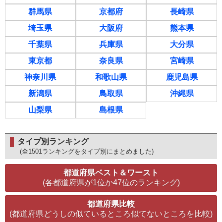
群馬県
京都府
長崎県
埼玉県
大阪府
熊本県
千葉県
兵庫県
大分県
東京都
奈良県
宮崎県
神奈川県
和歌山県
鹿児島県
新潟県
鳥取県
沖縄県
山梨県
島根県
タイプ別ランキング
(全1501ランキングをタイプ別にまとめました)
都道府県ベスト＆ワースト
(各都道府県が1位か47位のランキング)
都道府県比較
(都道府県どうしの似ているところ似てないところを比較)